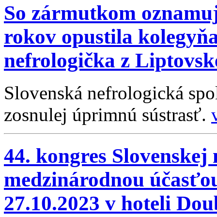
So zármutkom oznamuje
rokov opustila kolegy
nefrologička z Liptovs
Slovenská nefrologická spo
zosnulej úprimnú sústrasť.
44. kongres Slovenskej n
medzinárodnou účasťou 
27.10.2023 v hoteli Dou