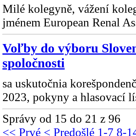
Milé kolegyně, vážení kol
jménem European Renal Ass
Voľby do výboru Sloven
spoločnosti
sa uskutočnia korešponden
2023, pokyny a hlasovací lís
Správy od 15 do 21 z 96
<< Prvé
< Predošlé
1-7
8-1